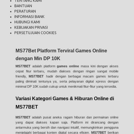
TENTANG KAMI
BANTUAN
PERATURAN
INFORMASI BANK
HUBUNGI KAMI
KEBIJAKAN PRIVASI
PERSETUJUAN COOKIES
MS77Bet Platform Terviral Games Online
dengan Min DP 10K
MS77BET
adalah platform
games online
masa kini dengan akses
cepat fitur terbaru, mudah diakses dengan ringan sangat mobile
friendly,
MS77BET
hadir dengan berbagai macam games terbaru
paling diminati tentunya ya, serta pelayanan digital xpress dengan
minimal DP 10K sudah cukup untuk menikmati fitur-fitur yang tersedia.
Variasi Kategori Games & Hiburan Online di
MS77BET
MS77BET
adalah pusat aneka ragam hiburan dan permainan online
yang dapat diakses kapan saja. Platform ini dirancang dengan
antarmuka yang bersih dan navigasi intuitif, memungkinkan pengguna
menjelajahi berbagai konten digital secara efisien.
MS77BET
berikan