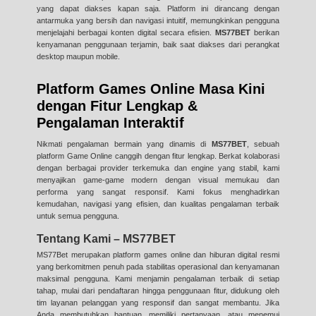
yang dapat diakses kapan saja. Platform ini dirancang dengan
antarmuka yang bersih dan navigasi intuitif, memungkinkan pengguna
menjelajahi berbagai konten digital secara efisien.
MS77BET
berikan
kenyamanan penggunaan terjamin, baik saat diakses dari perangkat
desktop maupun mobile.
Platform Games Online Masa Kini
dengan Fitur Lengkap &
Pengalaman Interaktif
Nikmati pengalaman bermain yang dinamis di
MS77BET
, sebuah
platform Game Online canggih dengan fitur lengkap. Berkat kolaborasi
dengan berbagai provider terkemuka dan engine yang stabil, kami
menyajikan game-game modern dengan visual memukau dan
performa yang sangat responsif. Kami fokus menghadirkan
kemudahan, navigasi yang efisien, dan kualitas pengalaman terbaik
untuk semua pengguna.
Tentang Kami – MS77BET
MS77Bet
merupakan platform games online dan hiburan digital resmi
yang berkomitmen penuh pada stabilitas operasional dan kenyamanan
maksimal pengguna. Kami menjamin pengalaman terbaik di setiap
tahap, mulai dari pendaftaran hingga penggunaan fitur, didukung oleh
tim layanan pelanggan yang responsif dan sangat membantu. Jika
Anda membutuhkan bantuan, memiliki pertanyaan, atau menemui