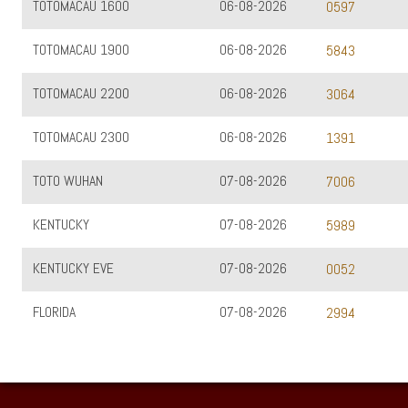
TOTOMACAU 1600
06-08-2026
0597
TOTOMACAU 1900
06-08-2026
5843
TOTOMACAU 2200
06-08-2026
3064
TOTOMACAU 2300
06-08-2026
1391
TOTO WUHAN
07-08-2026
7006
KENTUCKY
07-08-2026
5989
KENTUCKY EVE
07-08-2026
0052
FLORIDA
07-08-2026
2994