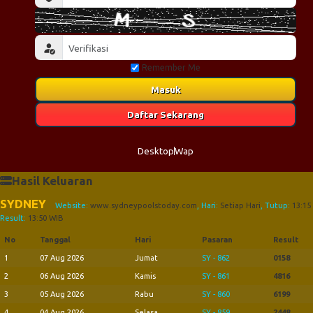
Remember Me
Masuk
Daftar Sekarang
Desktop
Wap
Hasil Keluaran
SYDNEY
Website:
www.sydneypoolstoday.com
, Hari:
Setiap Hari
, Tutup:
13:15
Result:
13:50 WIB
No
Tanggal
Hari
Pasaran
Result
1
07 Aug 2026
Jumat
SY - 862
0158
2
06 Aug 2026
Kamis
SY - 861
4816
3
05 Aug 2026
Rabu
SY - 860
6199
4
04 Aug 2026
Selasa
SY - 859
2448