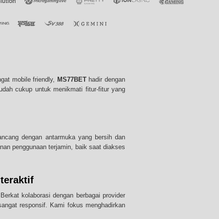
gat mobile friendly,
MS77BET
hadir dengan
dah cukup untuk menikmati fitur-fitur yang
rancang dengan antarmuka yang bersih dan
an penggunaan terjamin, baik saat diakses
eraktif
Berkat kolaborasi dengan berbagai provider
angat responsif. Kami fokus menghadirkan