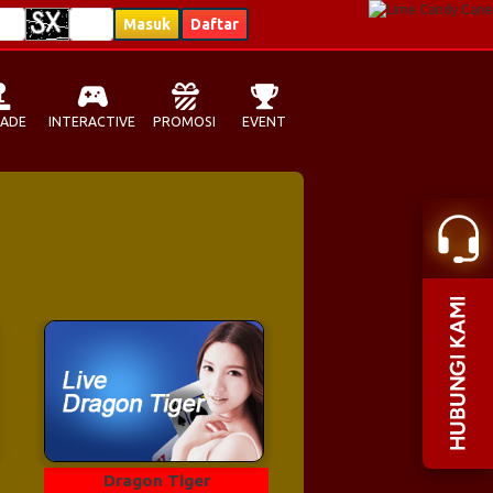
N lalu KETIK di GOOGLE MS77BET.COM untuk akses mudah ke situs MS77BET
Masuk
Daftar
ADE
INTERACTIVE
PROMOSI
EVENT
Dragon Tiger