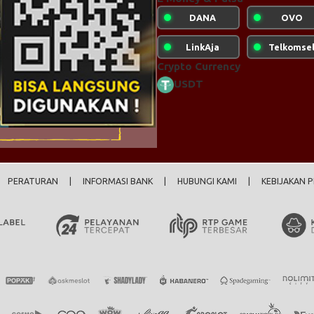
DANA
OVO
LinkAja
Telkomse
Crypto Currency
USDT
PERATURAN
|
INFORMASI BANK
|
HUBUNGI KAMI
|
KEBIJAKAN P