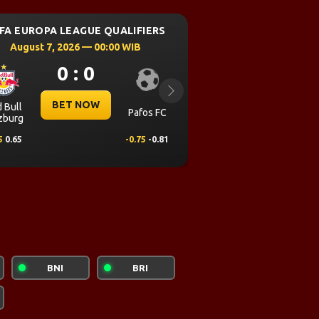
/8/2026
6/8/2026
6/8/2026
S
UEFA EUROPA LEAGUE QUALIFIERS
August 7, 2026 — 00:00 WIB
ONGKONG
245
0 : 0
Next
BET NOW
/8/2026
FC Hradec
FC
Besiktas
Kralove
2
-0.25
-0.81
0.25
0.65
BNI
BRI