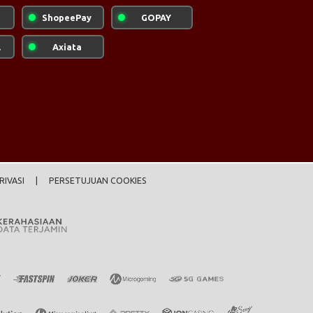
ShopeePay
GOPAY
l
Axiata
RIVASI
|
PERSETUJUAN COOKIES