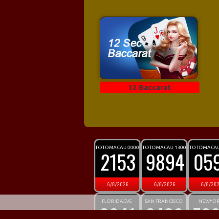
12 Baccarat
TOTOMACAU 0000
TOTOMACAU 1300
TOTOMACAU
2153
9894
05
6/8/2026
6/8/2026
6/8/20
FLORIDAEVE
SAN FRANCISCO
NEWYO
0941
2438
70